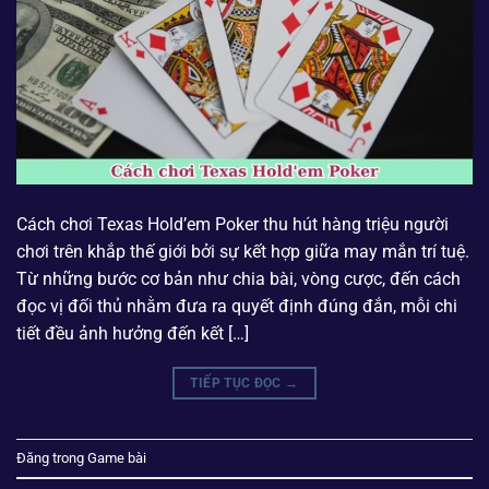
Cách chơi Texas Hold’em Poker thu hút hàng triệu người
chơi trên khắp thế giới bởi sự kết hợp giữa may mắn trí tuệ.
Từ những bước cơ bản như chia bài, vòng cược, đến cách
đọc vị đối thủ nhằm đưa ra quyết định đúng đắn, mỗi chi
tiết đều ảnh hưởng đến kết […]
TIẾP TỤC ĐỌC
→
Đăng trong
Game bài