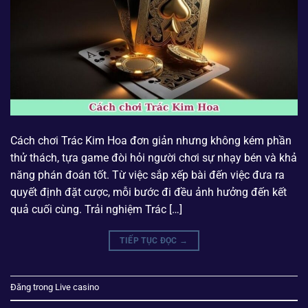
Cách chơi Trác Kim Hoa đơn giản nhưng không kém phần
thử thách, tựa game đòi hỏi người chơi sự nhạy bén và khả
năng phán đoán tốt. Từ việc sắp xếp bài đến việc đưa ra
quyết định đặt cược, mỗi bước đi đều ảnh hưởng đến kết
quả cuối cùng. Trải nghiệm Trác […]
TIẾP TỤC ĐỌC
→
Đăng trong
Live casino