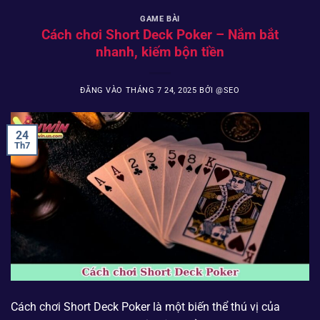
GAME BÀI
Cách chơi Short Deck Poker – Nắm bắt
nhanh, kiếm bộn tiền
ĐĂNG VÀO
THÁNG 7 24, 2025
BỞI
@SEO
24
Th7
Cách chơi Short Deck Poker là một biến thể thú vị của