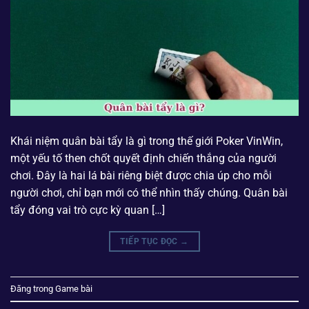
Khái niệm quân bài tẩy là gì trong thế giới Poker VinWin,
một yếu tố then chốt quyết định chiến thắng của người
chơi. Đây là hai lá bài riêng biệt được chia úp cho mỗi
người chơi, chỉ bạn mới có thể nhìn thấy chúng. Quân bài
tẩy đóng vai trò cực kỳ quan […]
TIẾP TỤC ĐỌC
→
Đăng trong
Game bài