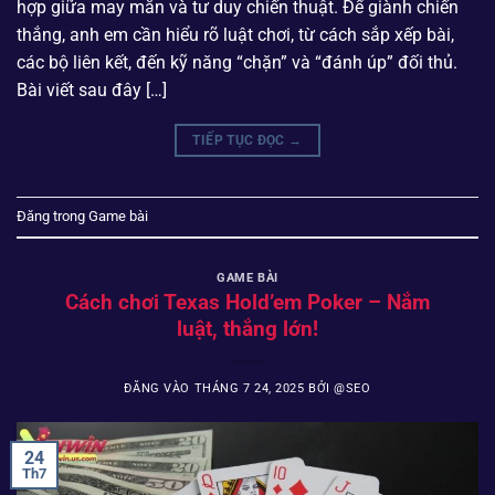
hợp giữa may mắn và tư duy chiến thuật. Để giành chiến
thắng, anh em cần hiểu rõ luật chơi, từ cách sắp xếp bài,
các bộ liên kết, đến kỹ năng “chặn” và “đánh úp” đối thủ.
Bài viết sau đây […]
TIẾP TỤC ĐỌC
→
Đăng trong
Game bài
GAME BÀI
Cách chơi Texas Hold’em Poker – Nắm
luật, thắng lớn!
ĐĂNG VÀO
THÁNG 7 24, 2025
BỞI
@SEO
24
Th7