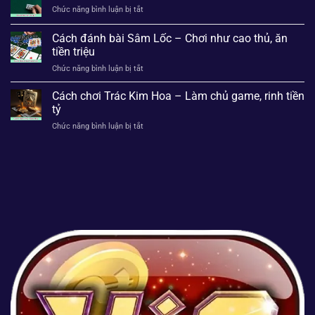
Short
để
ở
Chức năng bình luận bị tắt
Deck
chiến
Quân
Poker
thắng
bài
Cách đánh bài Sâm Lốc – Chơi như cao thủ, ăn
–
mọi
tẩy
Nắm
tiền triệu
ván!
là
bắt
ở
Chức năng bình luận bị tắt
gì?
nhanh,
Cách
Bí
kiếm
đánh
mật
Cách chơi Trác Kim Hoa – Làm chủ game, rinh tiền
bộn
bài
giúp
tỷ
tiền
Sâm
chiến
ở
Chức năng bình luận bị tắt
Lốc
thắng
Cách
–
Poker
chơi
Chơi
Trác
như
Kim
cao
Hoa
thủ,
–
ăn
Làm
tiền
chủ
triệu
game,
rinh
tiền
tỷ