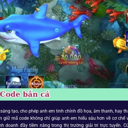
 sáng tạo, cho phép anh em tinh chỉnh đồ họa, âm thanh, hay t
m giữ mã code không chỉ giúp anh em hiểu sâu hơn về cơ chế 
 doanh đầy tiềm năng trong thị trường giải trí trực tuyến. C