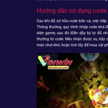
Hướng dẫn sử dụng code bắ
Sau khi đã sở hữu code bắn cá, việc tiếp
Thông thường, quy trình nhập code khá đ
diện game, sau đó điền dãy ký tự đã nh
thưởng từ code. Nếu nhận được xu, hãy
màn chơi khó, hoặc tích lũy để mua vật p