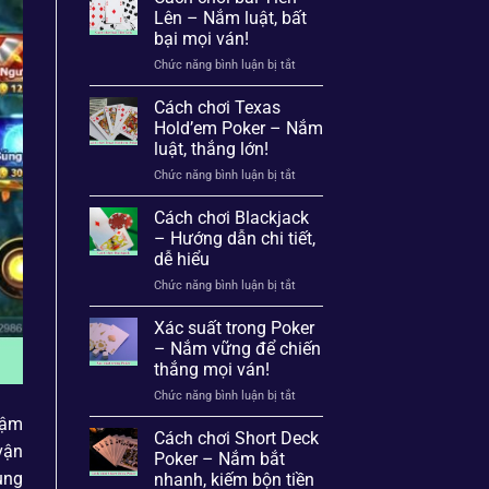
đánh
Lên – Nắm luật, bất
bài
bại mọi ván!
Catte
ở
Chức năng bình luận bị tắt
chuẩn
Cách
chỉnh
chơi
cho
Cách chơi Texas
bài
anh
Hold’em Poker – Nắm
Tiến
em
luật, thắng lớn!
Lên
newbie
ở
Chức năng bình luận bị tắt
–
Cách
Nắm
chơi
luật,
Cách chơi Blackjack
Texas
bất
– Hướng dẫn chi tiết,
Hold’em
bại
dễ hiểu
Poker
mọi
ở
Chức năng bình luận bị tắt
–
ván!
Cách
Nắm
chơi
luật,
Xác suất trong Poker
Blackjack
thắng
– Nắm vững để chiến
–
lớn!
thắng mọi ván!
Hướng
ở
Chức năng bình luận bị tắt
dẫn
Xác
chi
hậm
suất
tiết,
Cách chơi Short Deck
vận
trong
dễ
Poker – Nắm bắt
Poker
hiểu
ùng
nhanh, kiếm bộn tiền
–