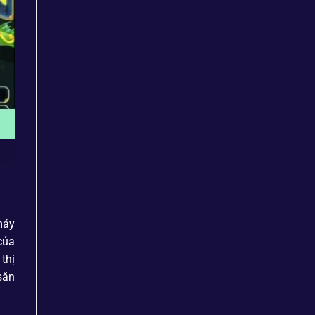
chủ
game,
rinh
tiền
tỷ
máy
của
thị
săn