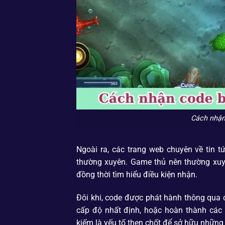
Cách nhận 
Ngoài ra, các trang web chuyên về tin 
thường xuyên. Game thủ nên thường xuy
đồng thời tìm hiểu điều kiện nhận.
Đôi khi, code được phát hành thông qua
cấp độ nhất định, hoặc hoàn thành các 
kiếm là yếu tố then chốt để sở hữu những 