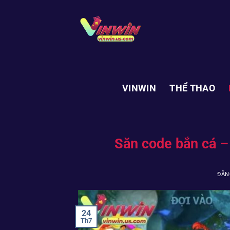
Bỏ
qua
nội
dung
VINWIN
THỂ THAO
Săn code bắn cá – 
ĐĂN
24
Th7