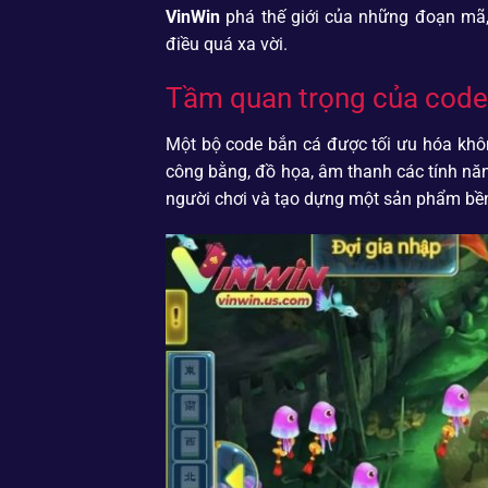
VinWin
phá thế giới của những đoạn mã,
điều quá xa vời.
Tầm quan trọng của code 
Một bộ code bắn cá được tối ưu hóa kh
công bằng, đồ họa, âm thanh các tính năn
người chơi và tạo dựng một sản phẩm bề