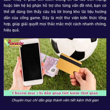
hoặc liên hệ bộ phận hỗ trợ cho từng vấn đề nhỏ, bạn có
thể dễ dàng tìm thấy câu trả lời trong kho tài liệu hướng
dẫn của cổng game. Đây là một thư viện kiến thức tổng
hợp, giúp giải quyết mọi thắc mắc một cách nhanh chóng,
hiệu quả.
Chuyên mục chỉ dẫn giúp thành viên tiết kiệm thời gian