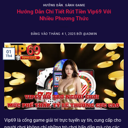
HƯỚNG DẪN
,
SẢNH GAME
Hướng Dẫn Chi Tiết Rút Tiền Vip69 Với
Nhiều Phương Thức
ĐĂNG VÀO
THÁNG 4 1, 2025
BỞI
@ADMIN
01
Th4
Vip69 là cổng game giải trí trực tuyến uy tín, cung cấp cho
người chơi không chỉ những trò chơi hấp dẫn mà còn các