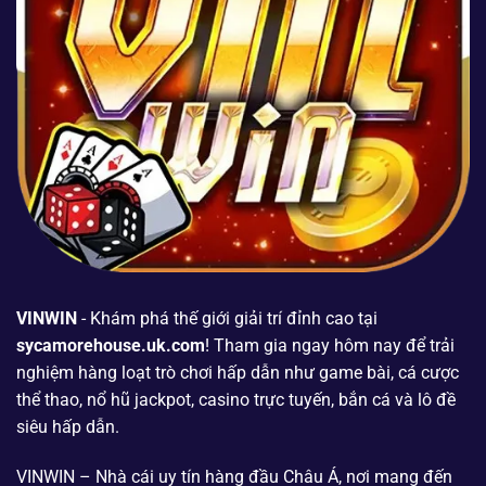
VINWIN
- Khám phá thế giới giải trí đỉnh cao tại
sycamorehouse.uk.com
! Tham gia ngay hôm nay để trải
nghiệm hàng loạt trò chơi hấp dẫn như game bài, cá cược
thể thao, nổ hũ jackpot, casino trực tuyến, bắn cá và lô đề
siêu hấp dẫn.
VINWIN – Nhà cái uy tín hàng đầu Châu Á, nơi mang đến