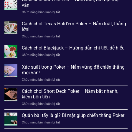
đánh
ván!
bài
ở
Chức năng bình luận bị tắt
Catte
Cách
chuẩn
chơi
Cách chơi Texas Hold’em Poker – Nắm luật, thắng
chỉnh
bài
cho
lớn!
Tiến
anh
ở
Chức năng bình luận bị tắt
Lên
em
Cách
–
newbie
chơi
Cách chơi Blackjack – Hướng dẫn chi tiết, dễ hiểu
Nắm
Texas
luật,
ở
Chức năng bình luận bị tắt
Hold’em
bất
Cách
Poker
bại
chơi
Xác suất trong Poker – Nắm vững để chiến thắng
–
mọi
Blackjack
Nắm
mọi ván!
ván!
–
luật,
ở
Chức năng bình luận bị tắt
Hướng
thắng
Xác
dẫn
lớn!
suất
chi
Cách chơi Short Deck Poker – Nắm bắt nhanh,
trong
tiết,
kiếm bộn tiền
Poker
dễ
ở
Chức năng bình luận bị tắt
–
hiểu
Cách
Nắm
chơi
Quân bài tẩy là gì? Bí mật giúp chiến thắng Poker
vững
Short
để
ở
Chức năng bình luận bị tắt
Deck
chiến
Quân
Poker
thắng