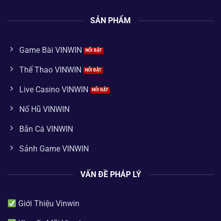
SẢN PHẨM
Game Bài VINWIN
Thể Thao VINWIN
Live Casino VINWIN
Nổ Hũ VINWIN
Bắn Cá VINWIN
Sảnh Game VINWIN
VẤN ĐỀ PHÁP LÝ
Giới Thiệu Vinwin