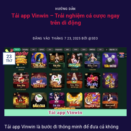
HƯỚNG DẪN
Tải app Vinwin – Trải nghiệm cá cược ngay
trên di động
ĐĂNG VÀO
THÁNG 7 23, 2025
BỞI
@SEO
23
Th7
Tải app Vinwin là bước đi thông minh để đưa cả không