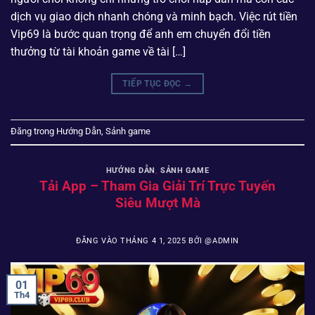
dịch vụ giao dịch nhanh chóng và minh bạch. Việc rút tiền
Vip69 là bước quan trọng để anh em chuyển đổi tiền
thưởng từ tài khoản game về tài […]
TIẾP TỤC ĐỌC
→
Đăng trong
Hướng Dẫn
,
Sảnh game
HƯỚNG DẪN
,
SẢNH GAME
Tải App – Tham Gia Giải Trí Trực Tuyến
Siêu Mượt Mà
ĐĂNG VÀO
THÁNG 4 1, 2025
BỞI
@ADMIN
01
Th4