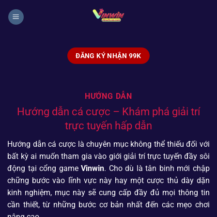
Bỏ
qua
nội
dung
ĐĂNG KÝ NHẬN 99K
HƯỚNG DẪN
Hướng dẫn cá cược – Khám phá giải trí
trực tuyến hấp dẫn
Hướng dẫn cá cược là chuyên mục không thể thiếu đối với
bất kỳ ai muốn tham gia vào giới giải trí trực tuyến đầy sôi
động tại cổng game
Vinwin
. Cho dù là tân binh mới chập
chững bước vào lĩnh vực này hay một cược thủ dày dặn
kinh nghiệm, mục này sẽ cung cấp đầy đủ mọi thông tin
cần thiết, từ những bước cơ bản nhất đến các mẹo chơi
nâng cao.