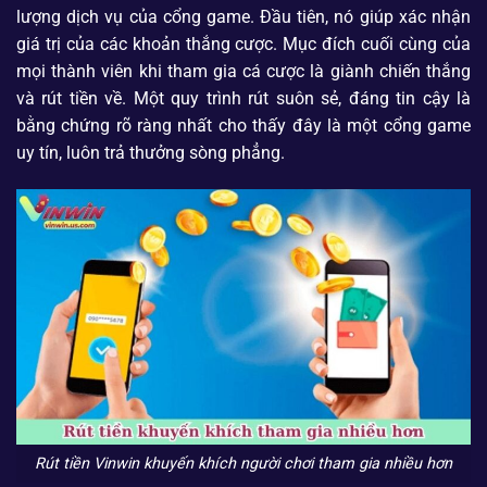
lượng dịch vụ của cổng game. Đầu tiên, nó giúp xác nhận
giá trị của các khoản thắng cược. Mục đích cuối cùng của
mọi thành viên khi tham gia cá cược là giành chiến thắng
và rút tiền về. Một quy trình rút suôn sẻ, đáng tin cậy là
bằng chứng rõ ràng nhất cho thấy đây là một cổng game
uy tín, luôn trả thưởng sòng phẳng.
Rút tiền Vinwin khuyến khích người chơi tham gia nhiều hơn