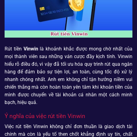
Rút tiền
Vinwin
là khoảnh khắc được mong chờ nhất của
mọi thành viên sau những ván cược đầy kịch tính. Vinwin
hiểu rõ điều đó, vì vậy đã tối ưu hóa quy trình rút qua ngân
hàng để đảm bảo sự tiện lợi, an toàn, cùng tốc độ xử lý
nhanh chóng nhất. Anh em không chỉ tận hưởng niềm vui
chiến thắng mà còn hoàn toàn yên tâm khi khoản tiền của
mình được chuyển về tài khoản cá nhân một cách minh
bạch, hiệu quả.
Ý nghĩa của việc rút tiền Vinwin
Việc rút tiền Vinwin không chỉ đơn thuần là giao dịch tài
chính mà còn là yếu tố then chốt khẳng định uy tín, chất