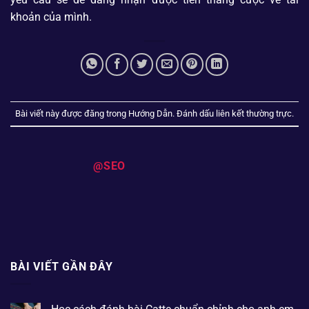
khoản của mình.
Bài viết này được đăng trong
Hướng Dẫn
. Đánh dấu
liên kết thường trực
.
@SEO
BÀI VIẾT GẦN ĐÂY