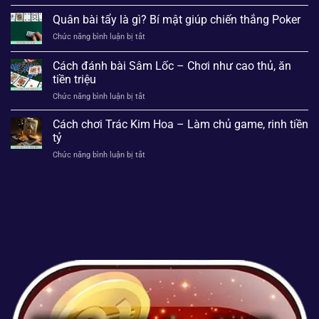
Cách
Nắm
chơi
Quân bài tẩy là gì? Bí mật giúp chiến thắng Poker
vững
Short
để
ở
Chức năng bình luận bị tắt
Deck
chiến
Quân
Poker
thắng
bài
Cách đánh bài Sâm Lốc – Chơi như cao thủ, ăn
–
mọi
tẩy
Nắm
tiền triệu
ván!
là
bắt
ở
Chức năng bình luận bị tắt
gì?
nhanh,
Cách
Bí
kiếm
đánh
mật
Cách chơi Trác Kim Hoa – Làm chủ game, rinh tiền
bộn
bài
giúp
tỷ
tiền
Sâm
chiến
ở
Chức năng bình luận bị tắt
Lốc
thắng
Cách
–
Poker
chơi
Chơi
Trác
như
Kim
cao
Hoa
thủ,
–
ăn
Làm
tiền
chủ
triệu
game,
rinh
tiền
tỷ