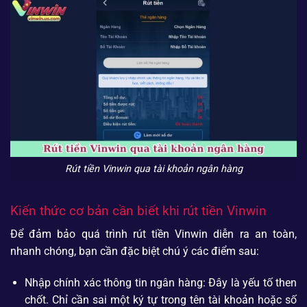
Rút tiền Vinwin qua tài khoản ngân hàng
Kiến thức cơ bản cần biết khi rút tiền Vinwin
Để đảm bảo quá trình rút tiền Vinwin diễn ra an toàn,
nhanh chóng, bạn cần đặc biệt chú ý các điểm sau:
Nhập chính xác thông tin ngân hàng: Đây là yếu tố then
chốt. Chỉ cần sai một ký tự trong tên tài khoản hoặc số